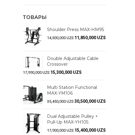
ТОВАРЫ
Shoulder Press MAX-HM95
11,850,000
UZS
14,500,000
UZS
Double Adjustable Cable
Crossover
15,300,000
UZS
17,990,000
UZS
Multi Station Functional
MAX-YM106
30,500,000
UZS
35,450,000
UZS
Dual Adjustable Pulley +
Pull-Up MAX-YH105
15,400,000
UZS
17,900,000
UZS