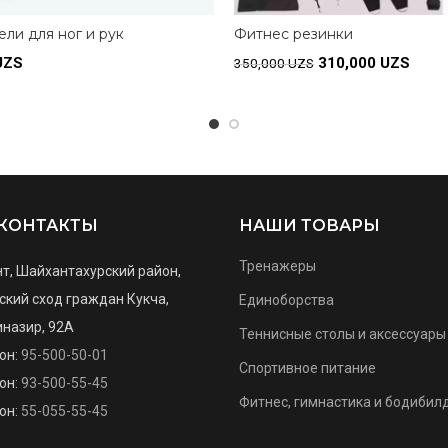
ели для ног и рук
Фитнес резинки
UZS
310,000
UZS
350,000
UZS
ее
Подробнее
КОНТАКТЫ
НАШИ ТОВАРЫ
Тренажеры
т, Шайхантахурский район,
кий сход граждан Кукча,
Единоборства
назир, 92А
Теннисные столы и аксессуары
он:
95-500-50-01
Спортивное питание
он:
93-500-55-45
Фитнес, гимнастика и бодибил
он:
55-055-55-45