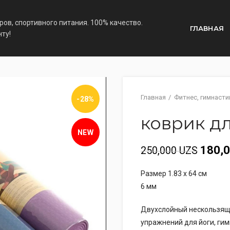
ов, спортивного питания. 100% качество.
ГЛАВНАЯ
ту!
Главная
Фитнес, гимнасти
-28%
коврик д
NEW
180,
250,000
UZS
Размер 1.83 х 64 см
6 мм
Двухслойный нескользящи
упражнений для йоги, гимн