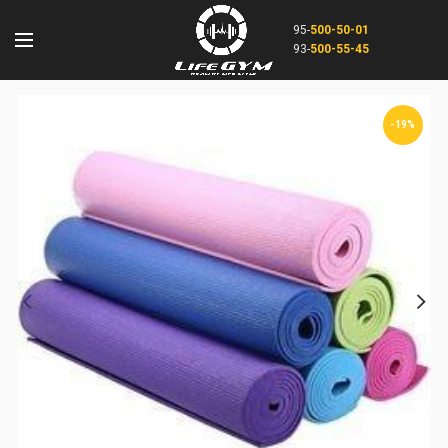
95-
500-50-01
93-
500-55-45
-19%